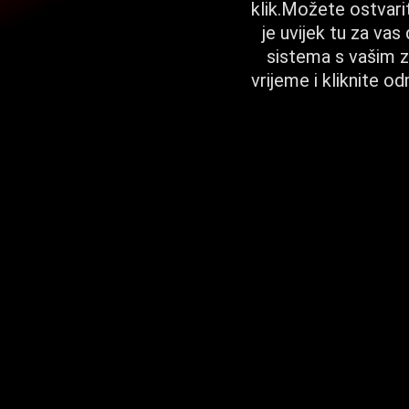
klik.Možete ostvari
je uvijek tu za va
sistema s vašim z
vrijeme i kliknite 