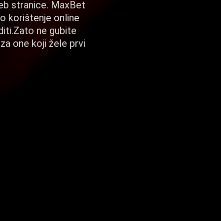
web stranice. MaxBet
o korištenje online
iti.Zato ne gubite
a one koji žele prvi