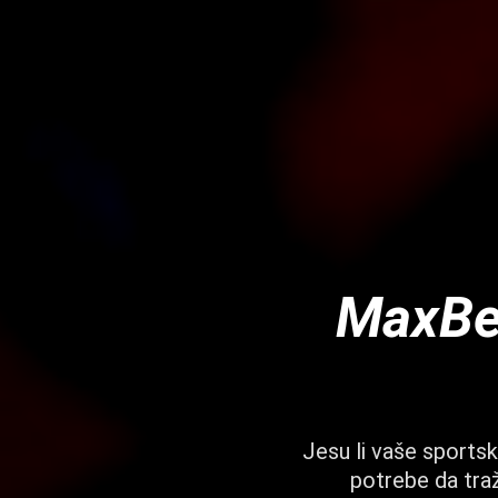
MaxBet
Jesu li vaše sports
potrebe da traž